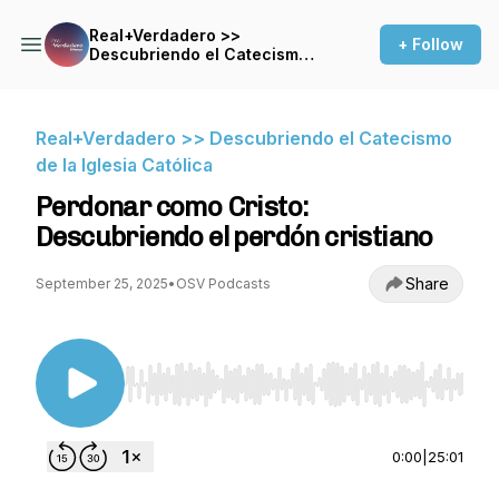
Real+Verdadero >>
+ Follow
Descubriendo el Catecismo
de la Iglesia Católica
Real+Verdadero >> Descubriendo el Catecismo
de la Iglesia Católica
Perdonar como Cristo:
Descubriendo el perdón cristiano
Share
September 25, 2025
•
OSV Podcasts
Use Left/Right to seek, Home/End to jump to st
0:00
|
25:01