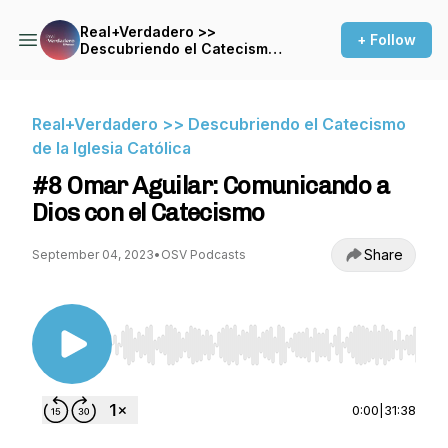
Real+Verdadero >>
+ Follow
Descubriendo el Catecismo
de la Iglesia Católica
Real+Verdadero >> Descubriendo el Catecismo
de la Iglesia Católica
#8 Omar Aguilar: Comunicando a
Dios con el Catecismo
Share
September 04, 2023
•
OSV Podcasts
Use Left/Right to seek, Home/End to jump to st
0:00
|
31:38